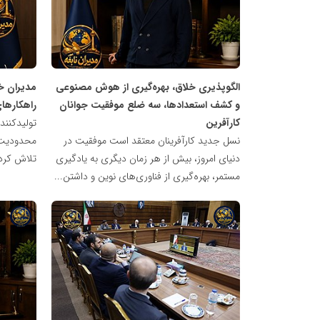
مدیران
مدیران
نابغه
نابغه
الگوپذیری خلاق، بهره‌گیری از هوش مصنوعی
مدیران خ
و کشف استعدادها، سه ضلع موفقیت جوانان
راهکارها
کارآفرین
تولیدکنند
نسل جدید کارآفرینان معتقد است موفقیت در
محدودیت‌ه
دنیای امروز، بیش از هر زمان دیگری به یادگیری
تلاش کرده‌
مستمر، بهره‌گیری از فناوری‌های نوین و داشتن...
شبکه
شبکه
خبری
خبری
مدیران
مدیران
نابغه
نابغه