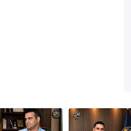
شبکه
خبری