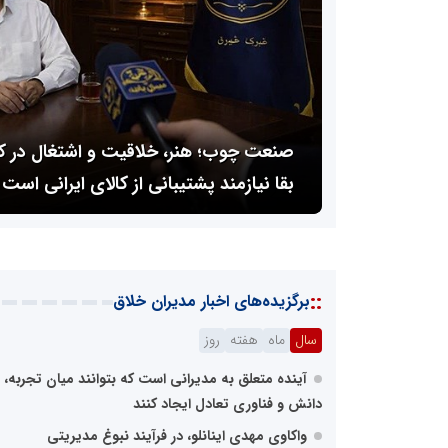
 نوآوری
صنعت چوب؛ هنر، خلاقیت و اشتغال در کنا
بقا نیازمند پشتیبانی از کالای ایرانی است
::
برگزیده‌های اخبار مدیران خلاق
سال
ماه
هفته
روز
آینده متعلق به مدیرانی است که بتوانند میان تجربه،
دانش و فناوری تعادل ایجاد کنند
واکاوی مهدی اینانلو، در فرآیند نبوغ مدیریتی