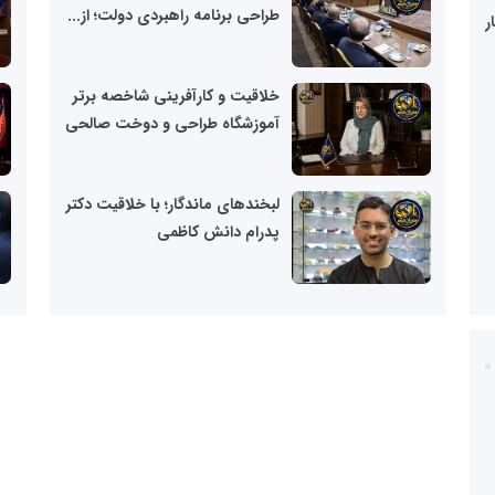
نابغه
ن
طراحی برنامه راهبردی دولت؛ از...
ر
شبکه
خبری
خ
مدیران
م
خلاقیت و کارآفرینی شاخصه برتر
نابغه
ن
آموزشگاه طراحی و دوخت صالحی
شبکه
خبری
خ
مدیران
م
لبخندهای ماندگار؛ با خلاقیت دکتر
نابغه
ن
پدرام دانش‌ کاظمی
شبکه
خبری
خ
مدیران
م
نابغه
ن