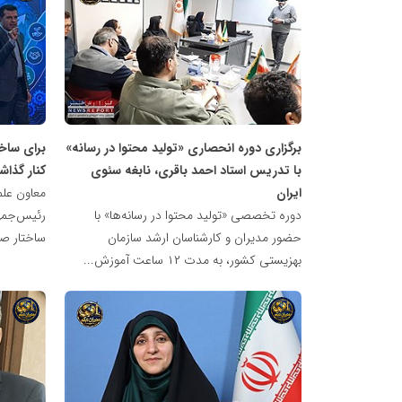
شبکه
شبکه
خبری
خبری
مدیران
مدیران
نابغه
نابغه
برگزاری دوره انحصاری «تولید محتوا در رسانه»
برای ساخ
با تدریس استاد احمد باقری، نابغه سئوی
کنار گذا
ایران
معاون علم
دوره تخصصی «تولید محتوا در رسانه‌ها» با
رئیس‌جمهو
حضور مدیران و کارشناسان ارشد سازمان
ساختار صن
بهزیستی کشور، به مدت ۱۲ ساعت آموزش...
شبکه
شبکه
خبری
خبری
مدیران
مدیران
نابغه
نابغه