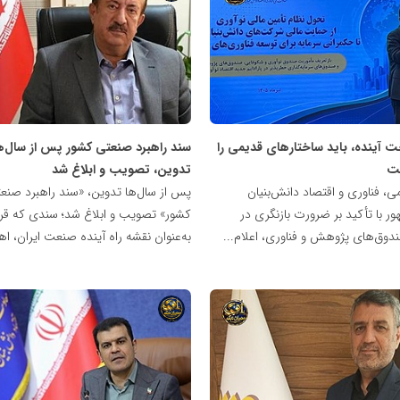
شبکه
خبری
مدیران
نابغه
ت آینده، باید ساختارهای قدیمی را
سند راهبرد صنعتی کشور پس از سال‌ه
شت
تدوین، تصویب و ابلاغ شد
ی، فناوری و اقتصاد دانش‌بنیان
پس از سال‌ها تدوین، «سند راهبرد صنع
ر با تأکید بر ضرورت بازنگری در
کشور» تصویب و ابلاغ شد؛ سندی که قر
دوق‌های پژوهش و فناوری، اعلام...
به‌عنوان نقشه راه آینده صنعت ایران، اه
شبکه
خبری
مدیران
نابغه