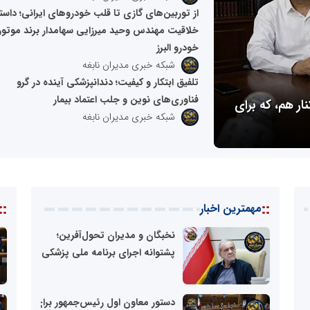
از توربین‌های گازی تا قلب خودروهای ایرانی؛ داست
خلاقیت مهندس وحید میرزایی سهامدار برند موتور
خودرو البرز
شبکه خبری مدیران نابغه
تلفیق ابتکار و کیفیت؛ دندانپزشکی آینده در گرو
فناوری‌های نوین و جلب اعتماد بیمار
ر هم، که برای
نخبگان و مدیران تحول‌آفرین؛ پشتوانه
شبکه خبری مدیران نابغه
پزشکی خانواده
::
::
مهمترین اخبار
نخبگان و مدیران تحول‌آفرین؛
پشتوانه اجرای برنامه ملی پزشکی...
شبکه
خبری
خ
مدیران
م
دستور معاون اول رئیس‌جمهور برای