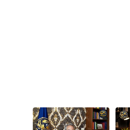
شبکه
خبری