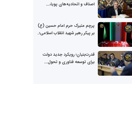
ابغه
اصناف و اتحادیه‌های پویا،...
مردم تا توسعه فناوری
شبکه
بری
خلاقیت و کارآفرینی شاخصه برتر
دیران
آموزشگاه طراحی و دوخت صالحی
پرچم متبرک حرم امام حسین (ع)
ابغه
لبخندهای ماندگار؛ با خلاقیت دکتر پدرام
بر پیکر رهبر شهید انقلاب اسلامی؛...
شبکه
دانش‌ کاظمی
بری
دیران
قدرت‌بنیان؛ رویکرد جدید دولت
ابغه
برای توسعه فناوری و تحول...
شبکه
بری
دیران
ابغه