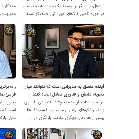
ایده‌آل، با تمرکز بر توسعه یک مجموعه تخصصی
ماندگار ت
در حوزه تأمین کالاهای مورد نیاز خانه، توانسته...
مدیریت ه
شبکه
شبکه
خبری
خبری
مدیران
مدیران
نابغه
نابغه
آینده متعلق به مدیرانی است که بتوانند میان
راد؛ برتر
تجربه، دانش و فناوری تعادل ایجاد کنند
فرامرز ص
در عصر شتاب فزاینده تحولات اقتصادی، فناوری
تحول و ار
و تغییر الگوهای رفتاری مشتریان؛ کسب‌وکارها
است که ب
بیش از هر زمان دیگری نیازمند بازنگری در...
دنبال بازت