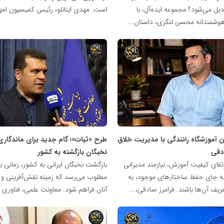
بدیل می‌شود؟ مجموعه ایده‌آل، با
است. مهدی اینانلو، رئیس کمیسیون امور
وشمندانه محسن لنگری، داستان...
شبکه
خبری
مدیران
نابغه
ین آموزشگاه رانندگی با مدیریت خلاق
طرح «ثبات»؛ گام جدید برای ماندگاری
ادقی
نخبگان بازگشته به کشور
تقای کیفیت آموزش، نیازمند مدیرانی
بازگشت نخبگان ایرانی به کشور، زمانی ب
ه جای حفظ ساختارهای موجود، به
مطلوب می‌رسد که زمینه نقش‌آفرینی و 
عریف آن‌ها باشند. فرامرز صادقی،...
آنان فراهم شود. معاونت علمی، فناوری و