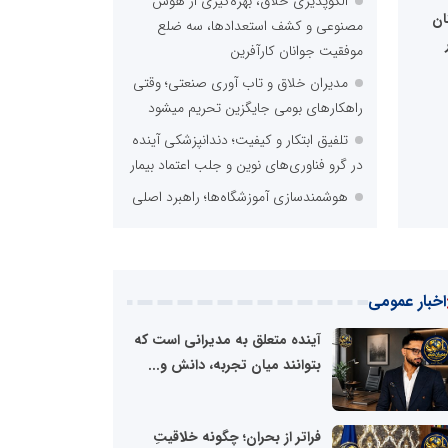
الگوپذیری خلاق، بهره‌گیری از هوش
ان
مصنوعی و کشف استعدادها، سه ضلع
موفقیت جوانان کارآفرین
مدیران خلاق و تاب آوری صنعتی؛ وقتی
راهکارهای بومی جایگزین تحریم میشود
تلفیق ابتکار و کیفیت؛ دندانپزشکی آینده
 اجرای برنامه ملی
توسعه ورزش‌های رزمی و ترویج هر
در گرو فناوری‌های نوین و جلب اعتماد بیمار
ورزشی، در گرو خلاقیت و نوآوری 
هوشمندسازی آموزشگاه‌ها؛ راهبرد اصلی
برای تضمین کیفیت در نظام رانندگی
فراتر از بحران؛ چگونه خلاقیتِ اصناف و
اتحادیه‌های پویا، اقتصاد مردمی را نجات
اخبار عمومی
می‌دهد؟
از توربین‌های گازی تا قلب خودروهای
آینده متعلق به مدیرانی است که
ایرانی؛ داستان خلاقیت مهندس وحید
بتوانند میان تجربه، دانش و...
شبکه
میرزایی سهامدار برند موتور خودرو البرز
بری
دستور معاون اول رئیس‌جمهور برای
دیران
فراتر از بحران؛ چگونه خلاقیتِ
طراحی برنامه راهبردی دولت؛ از معیشت