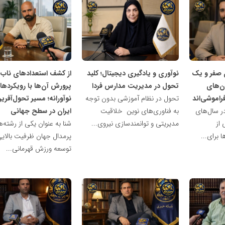
شبکه
شبکه
خبری
خبری
مدیران
مدیران
نابغه
نابغه
ن صفر و یک
نوآوری و یادگیری دیجیتال؛ کلید
از کشف استعدادهای ناب ت
ن‌های
تحول در مدیریت مدارس فردا
پرورش آن‌ها با رویکردها
راموشی‌اند
تحول در نظام آموزشی بدون توجه
نوآورانه؛ مسیر تحول‌آفری
ر سال‌های
به فناوری‌های نوین خلاقیت
ایران در سطح جهانی
از
مدیریتی و توانمندسازی نیروی...
شنا به عنوان یکی از رشته‌
 برای...
پرمدال جهان ظرفیت بالایی
توسعه ورزش قهرمانی...
شبکه
شبکه
خبری
خبری