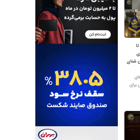
ا
ی
ن شنای
های
 برای