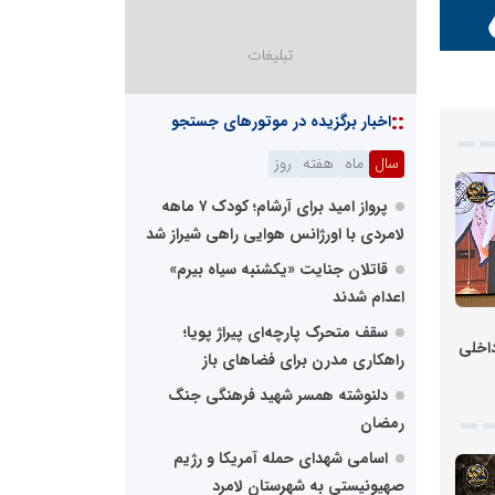
ز
شت
::
اخبار برگزیده در موتورهای جستجو
سال
ماه
هفته
روز
نابغه
پرواز امید برای آرشام؛ کودک ۷ ماهه
لامردی با اورژانس هوایی راهی شیراز شد
قاتلان جنایت «یکشنبه‌ سیاه بیرم»
اعدام شدند
سقف متحرک پارچه‌ای پیراژ پویا؛
داخلی
راهکاری مدرن برای فضاهای باز
دلنوشته همسر شهید فرهنگی جنگ
رمضان
اسامی شهدای حمله آمریکا و رژیم
نابغه
صهیونیستی به شهرستان لامرد