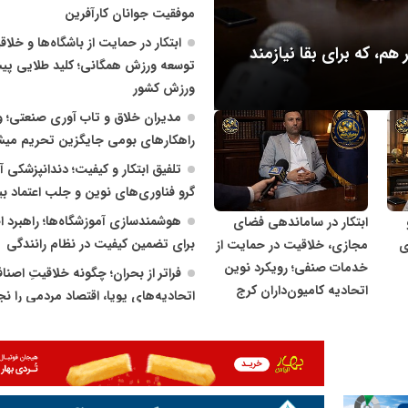
موفقیت جوانان کارآفرین
ابتکار در حمایت از باشگاه‌ها و خلا
م، که برای بقا نیازمند
نوآوری و خلاقیت در آموزش 
توسعه ورزش همگانی؛ کلید طلایی پ
کاهش آسیب‌های اجتماعی و 
ورزش کشور
مدیران خلاق و تاب آوری صنعتی؛ 
بغه
شبکه خبری مدیران نابغه
راهکارهای بومی جایگزین تحریم میش
تلفیق ابتکار و کیفیت؛ دندانپزشکی آ
گرو فناوری‌های نوین و جلب اعتماد بی
هوشمندسازی آموزشگاه‌ها؛ راهبرد 
ابتکار در ساماندهی فضای
برای تضمین کیفیت در نظام رانندگی
ی
مجازی، خلاقیت در حمایت از
خدمات صنفی؛ رویکرد نوین
فراتر از بحران؛ چگونه خلاقیتِ اصنا
اتحادیه کامیون‌داران کرج
اتحادیه‌های پویا، اقتصاد مردمی را ن
می‌دهد؟
نخبگان و مدیران تحول‌آفرین؛ پشتو
اجرای برنامه ملی پزشکی خانواده
از توربین‌های گازی تا قلب خودرو