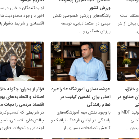
ورزش کشور
تولیدکنندگان داخلی در سا
معتقد است
باشگاه‌های ورزشی خصوصی نقش
اخیر با وجود محدودیت‌ها
، بیش از هر
مهمی در استعدادیابی، توسعه
اقتصادی و شرایط دشوار بازا
...
ورزش همگانی و...
شبکه
شبکه
خبری
خبری
مدیران
مدیران
نابغه
نابغه
و خلاق،
هوشمندسازی آموزشگاه‌ها؛ راهبرد
فراتر از بحران؛ چگونه خلا
ان صنایع در
اصلی برای تضمین کیفیت در
اصناف و اتحادیه‌های پویا
تی
نظام رانندگی
اقتصاد مردمی را نجات م
فعالان حوزه فروش و تولید MDF و
با وجود نقش مهم آموزشگاه‌های
در شرایطی که کسب‌وکارها 
اخلی
رانندگی در ارتقای فرهنگ ترافیک و
چالش‌های اقتصادی، تغیی
بدون...
کاهش تصادفات، بسیاری از...
اجتماعی و تحولات فناوری..