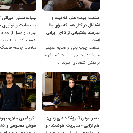
مدیران
مدیران
نابغه
نابغه
صنعت چوب؛ هنر، خلاقیت و
لبنیات سنتی؛ میراثی ک
اشتغال در کنار هم، که برای بقا
به حمایت و نوآوری نیا
نیازمند پشتیبانی از کالای ایرانی
لبنیات و عسل از جمله
است
هستند که ارتباط مستقی
صنعت چوب یکی از صنایع قدیمی
سلامت جامعه فرهنگ غ
و ریشه‌دار در جهان است که علاوه
بر نقش اقتصادی پیوند...
شبکه
شبکه
خبری
خبری
مدیران
مدیران
نابغه
نابغه
مدیر موفق آموزشگاه‌های زبان:
الگوپذیری خلاق، بهره‌
هم‌افزایی «مدیریت هوشمند» و
هوش مصنوعی و کش
«سرمایه‌های انسانی» رمز عبور از
استعدادها، سه ضلع 