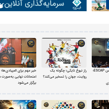
ایرانی؛ داستان خلاقیت مهندس وحید
میرزایی سهامدار برند موتور خودرو البر
دستور معاون اول رئیس‌جمهور برای
طراحی برنامه راهبردی دولت؛ از معی
مردم تا توسعه فناوری
یران نابغه
شبکه خبری مدیران نابغه
شبکه خبری مدیران 
شینا انصاری در اجلاس ESCAP؛
راز نبوغ نایکی؛ چگونه یک
خبر مهم برای المپیادی‌ها؛
روایت، جهان را تسخیر می‌کند؟
امتحانات نهایی به‌صورت 
ی
برگزار می‌شود
یران نابغه
شبکه خبری مدیران نابغه
شبکه خبری مدیران 