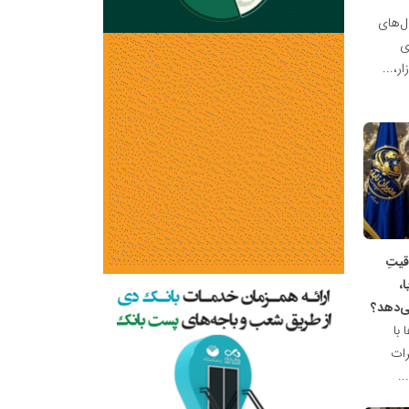
ل‌های
ی
ر،...
قیتِ
،
ی‌دهد؟
با
رات
.