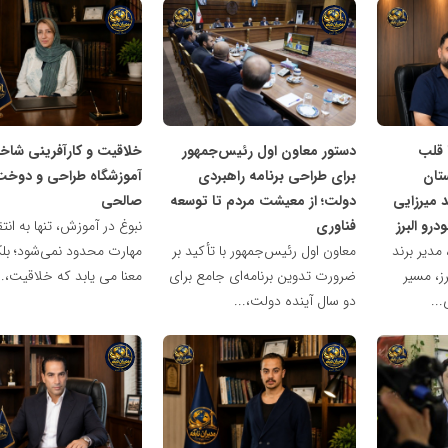
شبکه
شبکه
خبری
خبری
مدیران
مدیران
نابغه
نابغه
 قلب
دستور معاون اول رئیس‌جمهور
خلاقیت و کارآفرینی شاخص
تان
برای طراحی برنامه راهبردی
آموزشگاه طراحی و دوخت
میرزایی
دولت؛ از معیشت مردم تا توسعه
صالحی
درو البرز
فناوری
نبوغ در آموزش، تنها به انت
مدیر برند
معاون اول رئیس‌جمهور با تأکید بر
مهارت محدود نمی‌شود؛ بل
ز، مسیر
ضرورت تدوین برنامه‌ای جامع برای
معنا می یابد که خلاقیت،..
...
دو سال آینده دولت،...
شبکه
شبکه
خبری
خبری
مدیران
مدیران