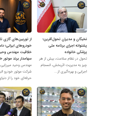
شبکه
شبکه
خبری
خبری
مدیران
مدیران
نابغه
نابغه
نخبگان و مدیران تحول‌آفرین؛
از توربین‌های گازی تا
پشتوانه اجرای برنامه ملی
خودروهای ایرانی؛ داس
پزشکی خانواده
خلاقیت مهندس وحید 
تحول در نظام سلامت، بیش از هر
سهامدار برند موتور خو
چیز به مدیریت اثربخش، انسجام
مهندس وحید میرزایی، 
اجرایی و بهره‌گیری از...
شرکت موتور خودرو البر
حرفه‌ای خود را از دنیای
شبکه
شبکه
خبری
خبری
مدیران
مدیران