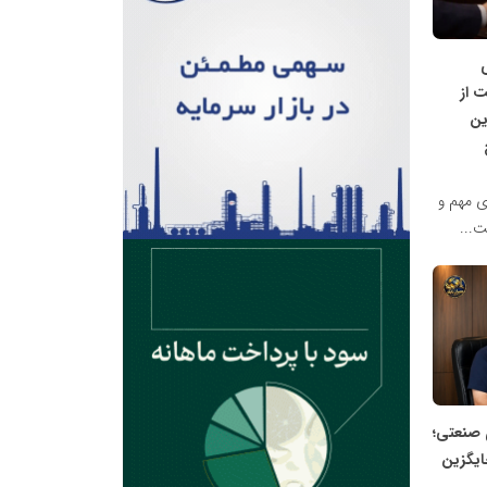
 از
ین
 مهم و
ت...
 صنعتی؛
ایگزین