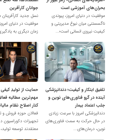
بحران‌های آموزشی است
جوانان کارآفرین
موفقیت در دنیای امروز، پیوندی
نسل جدید کارآفرینان 
ناگسستنی میان نبوغ مدیریتی و
موفقیت در دنیای امروز
کیفیت نیروی انسانی است؛...
زمان دیگری به یادگیری
شبکه
شبکه
خبری
خبری
مدیران
مدیران
نابغه
نابغه
تلفیق ابتکار و کیفیت؛ دندانپزشکی
حمایت از تولیدِ کیفی 
آینده در گرو فناوری‌های نوین و
مهم‌ترین مطالبه فعال
جلب اعتماد بیمار
کنار اصلاح نظام مالیا
دندانپزشکی امروز با سرعت زیادی
در حال حرکت به سمت فناوری‌های
تجهیزات دکوراسیون د
نوین، درمان‌های...
معتقدند توسعه تولید، 