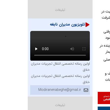
قیت در
رانندگی؛ سرمایه‌گذاری هوشمندانه برای
در آینده‌ای
یشرفت
ارتقای ایمنی جامعه
بی‌تحول، مح
تلویزیون مدیران نابغه
وقتی
ود
ینده در
مار
اصلی
اولین رسانه تخصصی انتقال تجربیات مدیران
خلاق
ف و
اولین رسانه تخصصی انتقال تجربیات مدیران
جات
خلاق
Modiranenabeghe@gmail.ir
انه
های