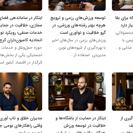
مدیران
مدیران
نابغه
نابغه
ه برای بقا
توسعه ورزش‌های رزمی و ترویج
ابتکار در ساماندهی فضای
ز دارد
هرچه بهتر رشته‌های ورزشی، در
مجازی، خلاقیت در حمایت
 محصولاتی
گرو خلاقیت و نوآوری است
خدمات صنفی؛ رویکرد نو
می با
ورزش‌های رزمی در سال‌های اخیر
اتحادیه کامیون‌داران کرج
ذایی و...
با بهره‌گیری از شیوه‌های نوین
حوزه حمل‌ونقل و خدمات
مدیریتی استفاده از...
لجستیکی یکی از بخش‌های
اثرگذار در اقتصاد کشور اس
شبکه
شبکه
خبری
خبری
مدیران
مدیران
نابغه
نابغه
گیری از
ابتکار در حمایت از باشگاه‌ها و
مدیران خلاق و تاب آوری
ف
خلاقیت در توسعه ورزش
وقتی راهکارهای بومی ج
موفقیت
همگانی؛ کلید طلایی پیشرفت
تحریم میشود