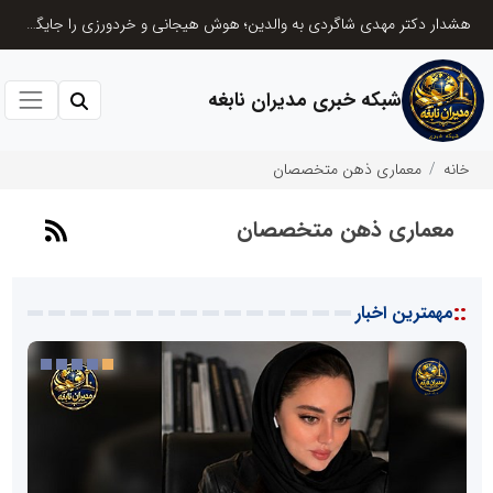
 شاگردی به والدین؛ هوش هیجانی و خردورزی را جایگزین نمره‌محوری کنید
۸۳ درصد مشترکین استان تهران الگوی مصرف برق را رعایت می‌کنند/ تخفیف ۳۰ درصدی به ۷۲۲ هزار مشترک تهرانی
شبکه خبری مدیران نابغه
خانه
معماری ذهن متخصصان
معماری ذهن متخصصان
::
مهمترین اخبار