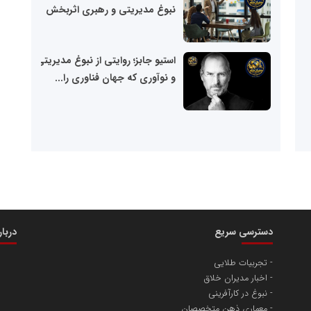
نابغه
نبوغ مدیریتی و رهبری اثربخش
شبکه
خبری
مدیران
استیو جابز؛ روایتی از نبوغ مدیریتی
نابغه
و نوآوری که جهان فناوری را...
شبکه
خبری
مدیران
نابغه
دسترسی سریع
دربا
تجربیات طلایی
اخبار مدیران خلاق
نبوغ در کارآفرینی
معماری ذهن متخصصان