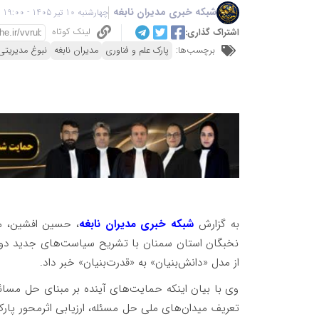
شبکه خبری مدیران نابغه
چهارشنبه 10 تیر 1405 - 19:00
لینک کوتاه
اشتراک گذاری:
برچسب‌ها:
پارک علم و فناوری
مدیران نابغه
نبوغ مدیریتی
به گزارش
شبکه خبری مدیران نابغه
، حسین افشین، مع
نخبگان استان سمنان با تشریح سیاست‌های جدید دولت
از مدل «دانش‌بنیان» به «قدرت‌بنیان» خبر داد.
وی با بیان اینکه حمایت‌های آینده بر مبنای حل مسائ
تعریف میدان‌های ملی حل مسئله، ارزیابی اثرمحور پار