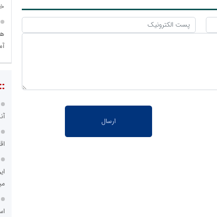
خد
هو
آم
::
آن
اق
ای
می
اس