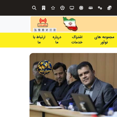
طرحواره های فعال شده در پساجنگ؛ هشدار دکتر یاراحمد: مراقب اخبار زرد و واکنش های هیجانی باشید
مجموعه های
اشتراک
درباره
ارتباط با
نوآور
خدمات
ما
ما