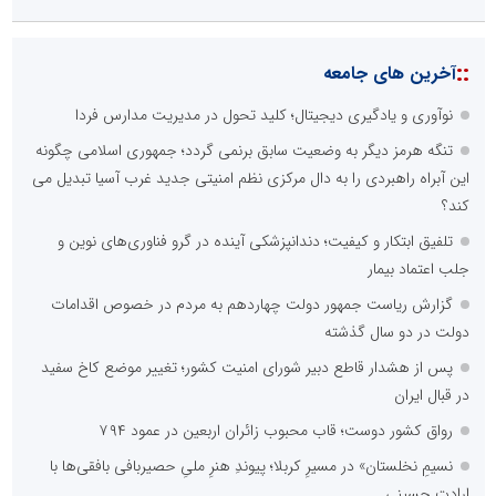
::
آخرین های جامعه
نوآوری و یادگیری دیجیتال؛ کلید تحول در مدیریت مدارس فردا
تنگه هرمز دیگر به وضعیت سابق برنمی گردد؛ جمهوری اسلامی چگونه
این آبراه راهبردی را به دال مرکزی نظم امنیتی جدید غرب آسیا تبدیل می
کند؟
تلفیق ابتکار و کیفیت؛ دندانپزشکی آینده در گرو فناوری‌های نوین و
جلب اعتماد بیمار
گزارش ریاست جمهور دولت چهاردهم به مردم در خصوص اقدامات
دولت در دو سال گذشته
پس از هشدار قاطع دبیر شورای امنیت کشور؛ تغییر موضع کاخ سفید
در قبال ایران
رواق کشور دوست؛ قاب محبوب زائران اربعین در عمود ۷۹۴
نسیمِ نخلستان» در مسیرِ کربلا؛ پیوندِ هنرِ ملیِ حصیربافی بافقی‌ها با
ارادتِ حسینی