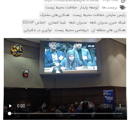
لینک کوتاه
برچسب‌ها:
توسعه پایدار
حفاظت محیط زیست
رئیس سازمان حفاظت محیط زیست
همکاری‌های مشترک
شبکه خبری مدیران نابغه
مدیران نابغه
شینا انصاری
اجلاس ESCAP
همکاری های منطقه ای
دیپلماسی محیط زیست
نوآوری در حکمرانی