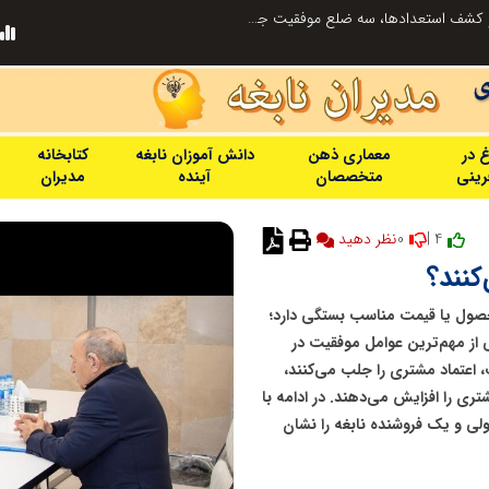
الگوپذیری خلاق، بهره‌گیری از هوش مصنوعی و کشف استعدادها، سه ضلع موفقیت جوانان کارآفرین
مدیران خلاق و تاب آوری صنعتی؛ وقتی 
غ در
معماری ذهن
دانش آموزان نابغه
کتابخانه
فرینی
متخصصان
آینده
مدیران
0
4 |
نظر دهید
کنند؟
حصول یا قیمت مناسب بستگی دارد؛
 از مهم‌ترین عوامل موفقیت در
 اعتماد مشتری را جلب می‌کنند،
ری را افزایش می‌دهند. در ادامه با
ولی و یک فروشنده نابغه را نشان