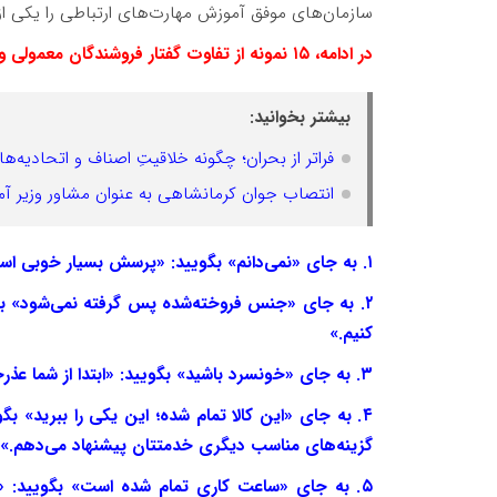
سازمان‌های موفق آموزش مهارت‌های ارتباطی را یکی از م
در ادامه، ۱۵ نمونه از تفاوت گفتار فروشندگان معمولی و فروشندگان نابغه را مرور می‌کنیم:
بیشتر بخوانید:
فراتر از بحران؛ چگونه خلاقیتِ اصناف و اتحادیه‌
انتصاب جوان کرمانشاهی به عنوان مشاور وزیر آ
۱. به جای «نمی‌دانم» بگویید: «پرسش بسیار خوبی است؛ اجازه بدهید پاسخ دقیق آن را برای شما پیدا کنم.»
۲. به جای «جنس فروخته‌شده پس گرفته نمی‌شود» بگو
کنیم.»
۳. به جای «خونسرد باشید» بگویید: «ابتدا از شما عذرخواهی می‌کنم.»
۴. به جای «این کالا تمام شده؛ این یکی را ببرید» بگ
گزینه‌های مناسب دیگری خدمتتان پیشنهاد می‌دهم.»
۵. به جای «ساعت کاری تمام شده است» بگویید: «ا