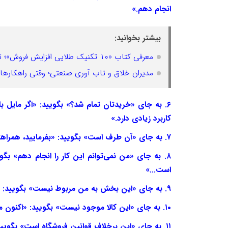
انجام دهم.»
بیشتر بخوانید:
معرفی کتاب «۱۰ تکنیک طلایی افزایش فروش»؛ تجربه‌های فروشندگان موفق جهان در یک کتاب
مدیران خلاق و تاب آوری صنعتی؛ وقتی راهکاره
۶. به جای «خریدتان تمام شد؟» بگویید: «اگر مایل 
کاربرد زیادی دارد.»
۷. به جای «آن طرف است» بگویید: «بفرمایید، همراهتان می‌آیم و محل کالا را نشان می‌دهم.»
۸. به جای «من نمی‌توانم این کار را انجام دهم» بگ
است...»
۹. به جای «این بخش به من مربوط نیست» بگویید: «شما را به همکار متخصص این بخش معرفی می‌کنم.»
۱۰. به جای «این کالا موجود نیست» بگویید: «اکنون موجود نیست، اما به‌محض تأمین، شما را مطلع خواهیم کرد.»
۱۱. به جای «این برخلاف قوانین فروشگاه است» بگویید: «اجازه بدهید ببینم چه راه‌حلی می‌توانیم برای شما پیدا کنیم.»