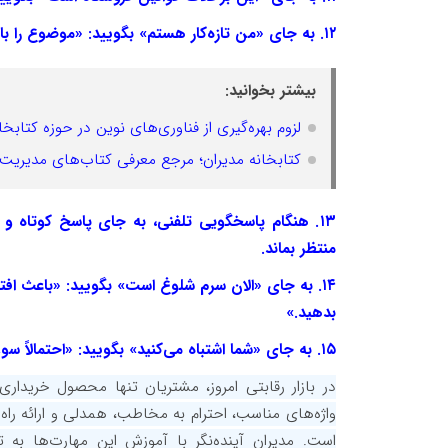
۱۲. به جای «من تازه‌کار هستم» بگویید: «موضوع را با دقت بررسی می‌کنم تا بهترین پاسخ را خدمتتان ارائه دهم.»
بیشتر بخوانید:
لزوم بهره‌گیری از فناوری‌های نوین در حوزه کتابخا
کتابخانه مدیران؛ مرجع معرفی کتاب‌های مدیریت
۱۳. هنگام پاسخگویی تلفنی، به جای پاسخ کوتاه و
منتظر بماند.
۱۴. به جای «الان سرم شلوغ است» بگویید: «باعث 
بدهید.»
۱۵. به جای «شما اشتباه می‌کنید» بگویید: «احتمالاً سوءتفاهمی پیش آمده است؛ اجازه بدهید با هم بررسی کنیم.»
در بازار رقابتی امروز، مشتریان تنها محصول خریداری 
واژه‌های مناسب، احترام به مخاطب، همدلی و ارائه راه
است. مدیران آینده‌نگر با آموزش این مهارت‌ها به ت