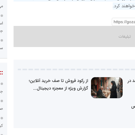
خواهند کرد.
می
اس
جد
سامانه ۱۲۱
::
د در
از رکود فروش تا صف خرید آنلاین؛
گزارش ویژه از معجزه دیجیتال...
جا
بض
صن
کی