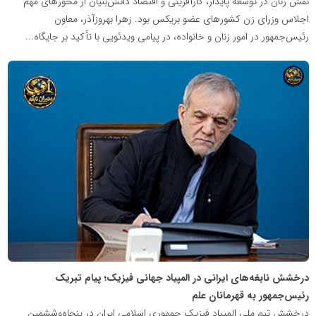
نقش زنان در توسعه پایدار، کارآفرینی و اقتصاد دانش‌بنیان از محورهای مهم
اجلاس وزرای زن کشورهای عضو بریکس بود. زهرا بهروزآذر، معاون
رئیس‌جمهور در امور زنان و خانواده، در پیامی ویدئویی با تأکید بر جایگاه...
شبکه
خبری
مدیران
نابغه
درخشش نابغه‌های ایرانی در المپیاد جهانی فیزیک؛ پیام تبریک
رئیس‌جمهور به قهرمانان علم
درخشش تیم ملی المپیاد فیزیک جمهوری اسلامی ایران در پنجاه‌وششمین