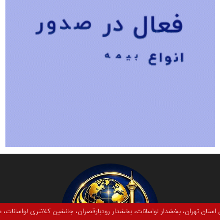
قصران، جانشین کلانتری لواسانات، مدیر منطقه برق لواسان و اکیپ‌های عملیاتی و 