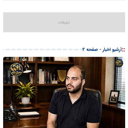
::
آرشیو اخبار - صفحه 2
شبکه
خبری
مدیران
نابغه