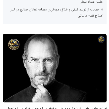
جلب اعتماد بیمار
حمایت از تولیدِ کیفی و خلاق، مهم‌ترین مطالبه فعالان صنایع در کنار
اصلاح نظام مالیاتی
شبکه
خبری
مدیران
نابغه
استیو جابز؛ روایتی از نبوغ مدیریتی و نوآوری که جهان فناوری را متحول