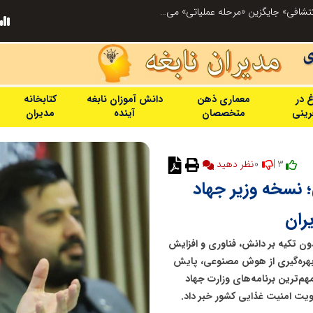
بازنگری در نظام اکتشاف معدنی ایران؛ «هدف اکتشافی» جایگزین «مرحله عملیاتی» می‌شود
عملیات ویژه آغاز شد...
غ در
معماری ذهن
دانش آموزان نابغه
کتابخانه
فرینی
متخصصان
آینده
مدیران
0
3 |
نظر دهید
 نسخه وزیر جهاد
ران
بدون تکیه بر دانش، فناوری و افزایش
 بهره‌گیری از هوش مصنوعی، پایش
مهم‌ترین برنامه‌های وزارت جهاد
ویت امنیت غذایی کشور خبر داد.