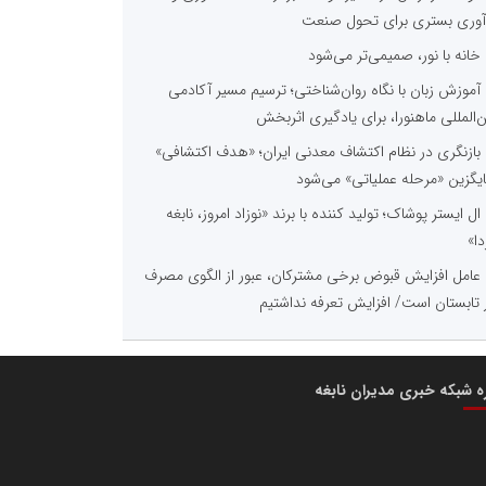
آوری بستری برای تحول صنعت
خانه با نور، صمیمی‌تر می‌شود
آموزش زبان با نگاه روان‌شناختی؛ ترسیم مسیر آکادمی
ن‌المللی ماهنورا، برای یادگیری اثربخش
بازنگری در نظام اکتشاف معدنی ایران؛ «هدف اکتشافی»
یگزین «مرحله عملیاتی» می‌شود
ال ایستر پوشاک؛ تولید کننده با برند «نوزاد امروز، نابغه
دا»
عامل افزایش قبوض برخی مشترکان، عبور از الگوی مصرف
 تابستان است/ افزایش تعرفه نداشتیم
ره شبکه خبری مدیران نابغه