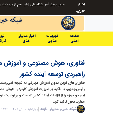
اخبار
مدیر موفق آموزشگاه‌های زبان: هم‌افزایی «مدیریت هوشمند» و «سرمایه‌های انسانی» رمز عبور از بحران‌های آموزشی است
فوری:
صفحه
تجربیات
اخبار مدیران
نبو
اصلی
طلایی
خلاق
کارآ
فناوری، هوش مصنوعی و آموزش مه
راهبردی توسعه آینده کشور
فناوری‌های نوین بدون آموزش مهارتی به نتیجه نمی‌رسند
رئیس‌جمهور، با تأکید بر ضرورت آموزش کاربردی هوش مص
این دو حوزه را از الزامات آینده کشور دانست و بر اولویت 
مهارت‌محور تأکید کرد.
شبکه خبری مدیران نابغه
چهارشنبه 10 تیر 1405 - 18:49